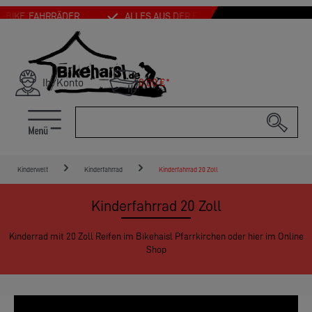
Zum Hauptinhalt springen
, FAHRRÄDER
ALLES AUS DER FAHRRAD-WELT FÜR DICH
Ihr Konto
0,00 €*
Kinderwelt
Kinderfahrrad
Kinderfahrrad 20 Zoll
Kinderfahrrad 20 Zoll
Kinderrad mit 20 Zoll Reifen im Bikehaisl Pfarrkirchen oder hier im Online
Shop