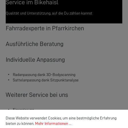
Service im Bikehaisl
Qualität und Unterstützung, auf die Du zählen kannst
Fahrradexperte in Pfarrkirchen
Ausführliche Beratung
Individuelle Anpassung
Radanpassung dank 3D-Bodyscanning
Sattelanpassung dank Sitzpunktanalyse
Weiterer Service bei uns
Finanzierung
Cookie-Voreinstellungen
Diese Website verwendet Cookies, um eine bestmögliche Erfahrung bieten zu
Leasing
Diese Website verwendet Cookies, um eine bestmögliche Erfahrung
Fahrrad-Komplettschutz
bieten zu können.
Mehr Informationen ...