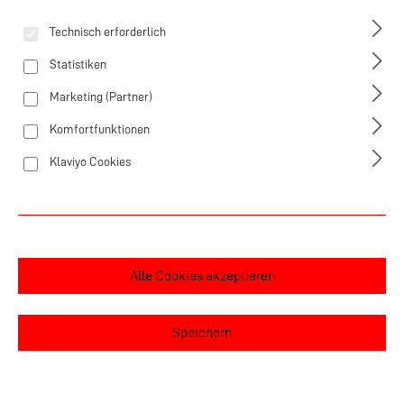
Technisch erforderlich
Statistiken
Marketing (Partner)
Komfortfunktionen
Klaviyo Cookies
Cube Acid 200 Allroad
479,00 €*
Preis inkl. MwSt. zzgl. Versandkosten
Alle Cookies akzeptieren
Farbe
Speichern
Nicht lagernd - erwartet Mitte August