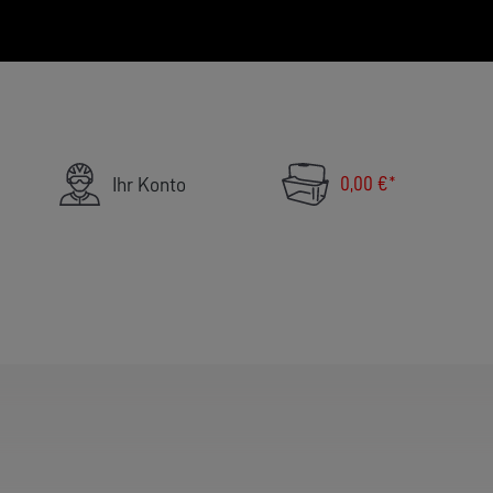
E-BIKES UND RÄDER
MEISTER-WERKSTATT FÜR R
0,00 €*
Ihr Konto