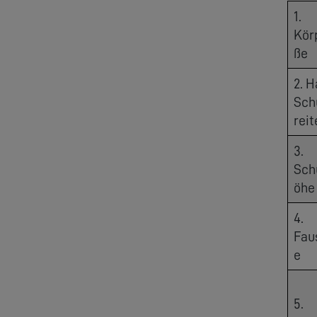
1.
Kör
ße
2. H
Sch
reit
3.
Sch
öhe
4.
Fau
e
5.