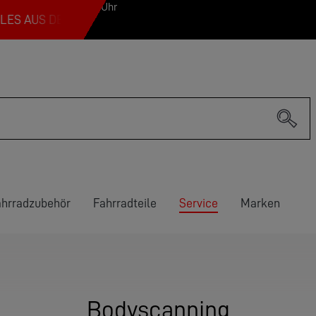
18 Uhr // Samstag 9-13 Uhr
 DER FAHRRAD-WELT FÜR DICH
TOP-MARKEN FÜR 
ahrradzubehör
Fahrradteile
Service
Marken
Bodyscanning