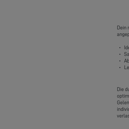
Dein 
angep
Id
Sa
Ab
Le
Die d
optim
Gelen
indiv
verla