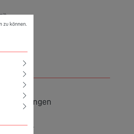
mit:
zu können.
Mehr Informationen ...
n zu können.
gsempfehlungen
gsempfehlungen
.