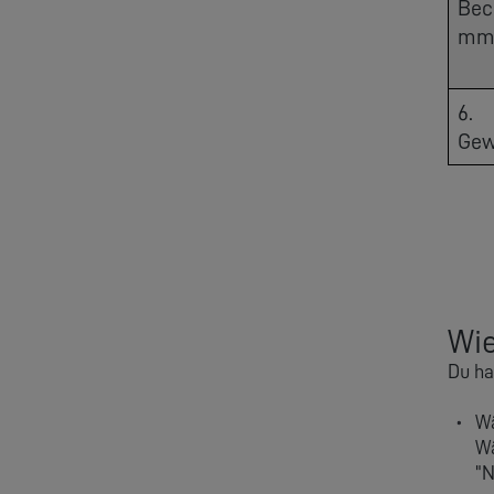
Bec
mm
6.
Gew
Wie
Du ha
Wä
Wä
"N