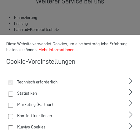
Weiterer Service bei uns
Finanzierung
Leasing
Fahrrad-Komplettschutz
Cookie-Voreinstellungen
Diese Website verwendet Cookies, um eine bestmögliche Erfahrung bieten zu
Diese Website verwendet Cookies, um eine bestmögliche Erfahrung
bieten zu können.
Mehr Informationen ...
Cookie-Voreinstellungen
Welches Trekkingbike suchst du?
Technisch erforderlich
Statistiken
Marketing (Partner)
Komfortfunktionen
Klaviyo Cookies