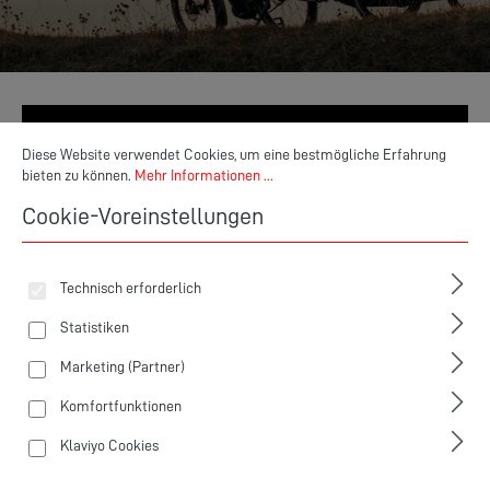
Cookie-Voreinstellungen
Diese Website verwendet Cookies, um eine bestmögliche Erfahrung bieten zu
Service im Bikehaisl
Diese Website verwendet Cookies, um eine bestmögliche Erfahrung
bieten zu können.
Mehr Informationen ...
Qualität und Unterstützung, auf die Du zählen kannst
Cookie-Voreinstellungen
Fahrradexperte in Pfarrkirchen
Technisch erforderlich
Ausführliche Beratung
Statistiken
Individuelle Anpassung
Marketing (Partner)
Komfortfunktionen
Radanpassung dank 3D-Bodyscanning
Sattelanpassung dank Sitzpunktanalyse
Klaviyo Cookies